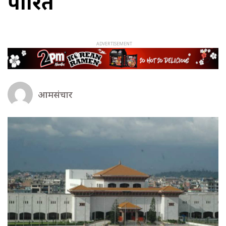
पारित
आमसंचार