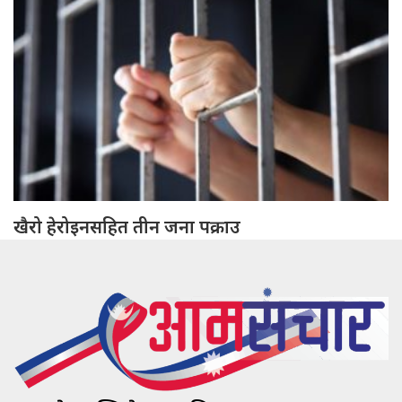
खैरो हेरोइनसहित तीन जना पक्राउ