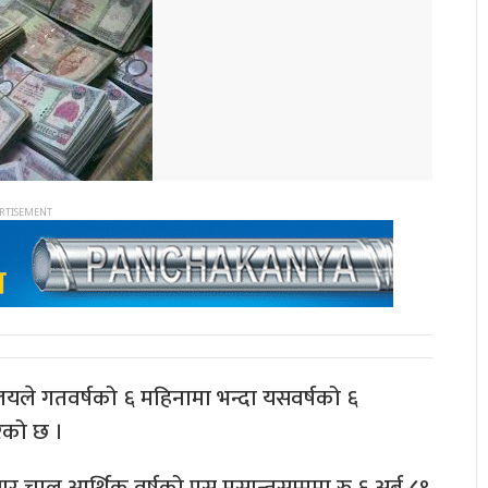
लयले गतवर्षको ६ महिनामा भन्दा यसवर्षको ६
रेको छ ।
 चालु आर्थिक वर्षको पुस मसान्तसम्ममा रु ६ अर्ब ८९