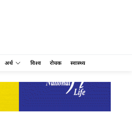
अर्थ
विश्व
रोचक
स्वास्थ्य