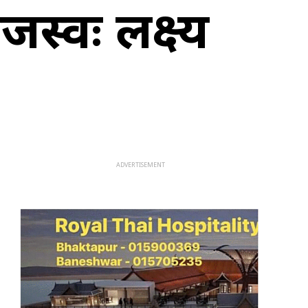
स्वः लक्ष्य