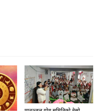
पातञ्जल योग समितिको तेस्रो