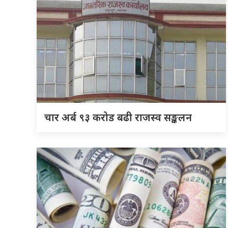
चार अर्ब ९३ करोड बढी राजस्व सङ्कलन