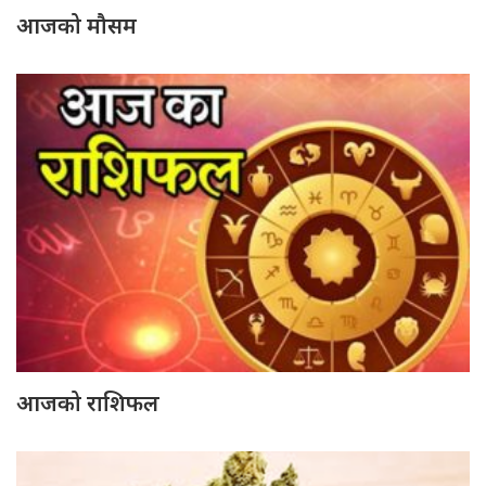
आजको मौसम
आजको राशिफल