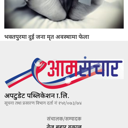
भक्तपुरमा दुई जना मृत अवस्थामा फेला
अपटुडेट पब्लिकेशन प्रा.लि.
सूचना तथा प्रसारण विभाग दर्ता नंः १५१/०७३/७४
संचालक/सम्पादक
तेज बहादूर ढकाल