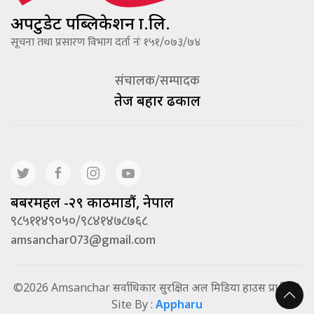
अपटुडेट पब्लिकेशन प्रा.लि.
सूचना तथा प्रसारण विभाग दर्ता नंः १५१/०७३/७४
संचालक/सम्पादक
तेज बहादूर ढकाल
बबरमहल -२९ काठमाडौं, नेपाल
९८५११४९०५०/९८४१४७८७६८
amsanchar073@gmail.com
©2026 Amsanchar सर्वाधिकार सुरक्षित अल मिडिया हाउस प्रा.लि. |
Site By :
Appharu