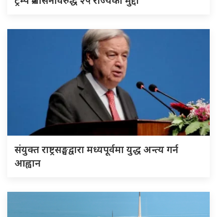
ट्रम्प प्रशासनविरुद्ध २५ राज्यको मुद्दा
संयुक्त राष्ट्रसङ्घद्वारा मध्यपूर्वमा युद्ध अन्त्य गर्न
आह्वान