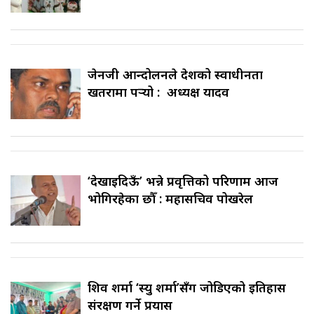
जेनजी आन्दोलनले देशको स्वाधीनता
खतरामा पर्‍यो : अध्यक्ष यादव
‘देखाइदिऊँ’ भन्ने प्रवृत्तिको परिणाम आज
भोगिरहेका छौँ : महासचिव पोखरेल
शिव शर्मा ‘स्यु शर्मा’सँग जोडिएको इतिहास
संरक्षण गर्ने प्रयास