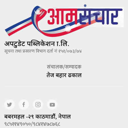
अपटुडेट पब्लिकेशन प्रा.लि.
सूचना तथा प्रसारण विभाग दर्ता नंः १५१/०७३/७४
संचालक/सम्पादक
तेज बहादूर ढकाल
बबरमहल -२९ काठमाडौं, नेपाल
९८५११४९०५०/९८४१४७८७६८