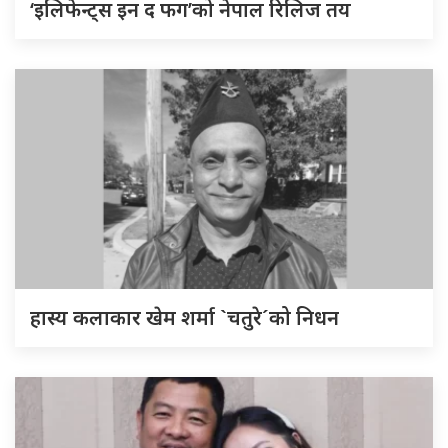
‘इलिफेन्ट्स इन द फग’को नेपाल रिलिज तय
हास्य कलाकार खेम शर्मा `चतुरे´को निधन