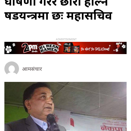
घोषणा गरेर छारो हाल्ने
षडयन्त्रमा छः महासचिव
आमसंचार