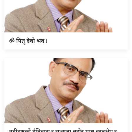
ॐ पितृ देवो भव !
नदीहरुकाे ईतिहास र सभ्यता बुझेर मात्र हस्तक्षेप र