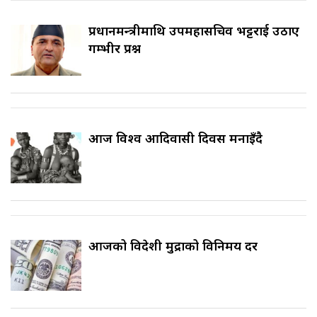
प्रधानमन्त्रीमाथि उपमहासचिव भट्टराई उठाए
गम्भीर प्रश्न
आज विश्व आदिवासी दिवस मनाइँदै
आजको विदेशी मुद्राको विनिमय दर