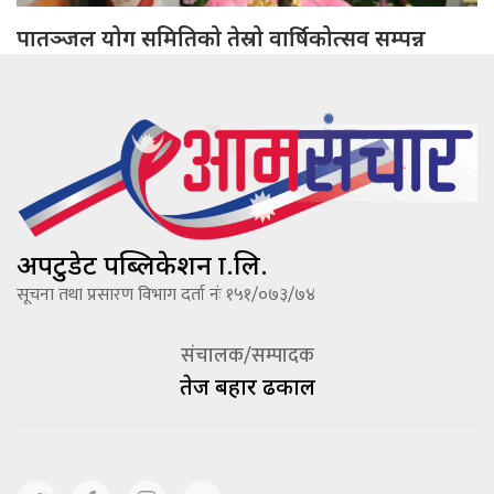
पातञ्जल योग समितिको तेस्रो वार्षिकोत्सव सम्पन्न
अपटुडेट पब्लिकेशन प्रा.लि.
सूचना तथा प्रसारण विभाग दर्ता नंः १५१/०७३/७४
संचालक/सम्पादक
तेज बहादूर ढकाल