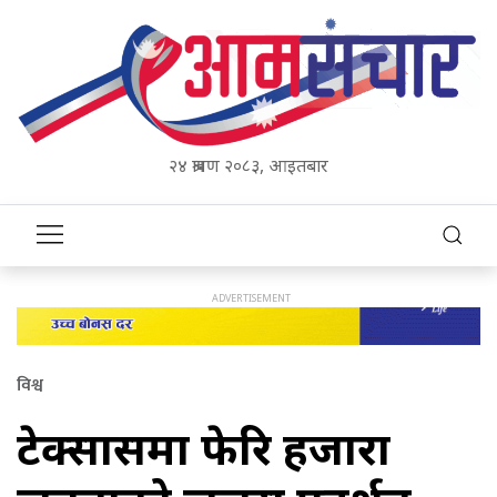
२४ श्रावण २०८३, आइतबार
विश्व
टेक्सासमा फेरि हजारौँ