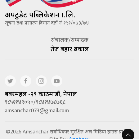
अपटुडेट पब्लिकेशन प्रा.लि.
सूचना तथा प्रसारण विभाग दर्ता नंः १५१/०७३/७४
संचालक/सम्पादक
तेज बहादूर ढकाल
बबरमहल -२९ काठमाडौं, नेपाल
९८५११४९०५०/९८४१४७८७६८
amsanchar073@gmail.com
©2026 Amsanchar सर्वाधिकार सुरक्षित अल मिडिया हाउस प्रा.लि. |