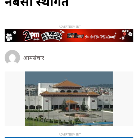
नबसी स्थगित
आमसंचार