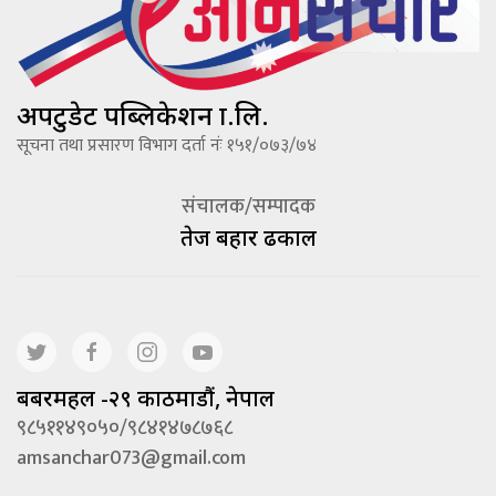
अपटुडेट पब्लिकेशन प्रा.लि.
सूचना तथा प्रसारण विभाग दर्ता नंः १५१/०७३/७४
संचालक/सम्पादक
तेज बहादूर ढकाल
बबरमहल -२९ काठमाडौं, नेपाल
९८५११४९०५०/९८४१४७८७६८
amsanchar073@gmail.com