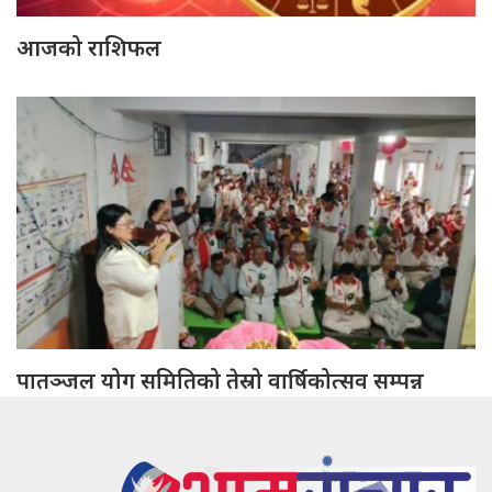
आजको राशिफल
पातञ्जल योग समितिको तेस्रो वार्षिकोत्सव सम्पन्न