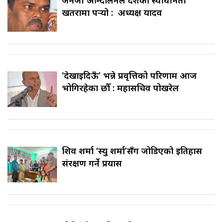
जेनजी आन्दोलनले देशको स्वाधीनता
खतरामा पर्‍यो : अध्यक्ष यादव
‘देखाइदिऊँ’ भन्ने प्रवृत्तिको परिणाम आज
भोगिरहेका छौँ : महासचिव पोखरेल
शिव शर्मा ‘स्यु शर्मा’सँग जोडिएको इतिहास
संरक्षण गर्ने प्रयास