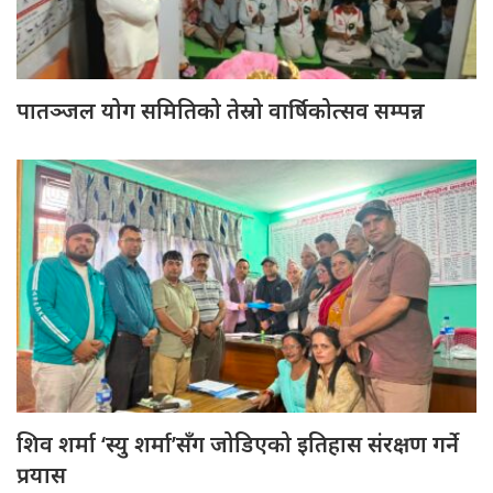
पातञ्जल योग समितिको तेस्रो वार्षिकोत्सव सम्पन्न
शिव शर्मा ‘स्यु शर्मा’सँग जोडिएको इतिहास संरक्षण गर्ने
प्रयास