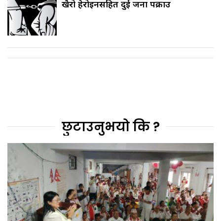
खैरो हेरोइनसहित दुई जना पक्राउ
छुटाउनुभयो कि ?