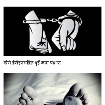
खैरो हेरोइनसहित दुई जना पक्राउ