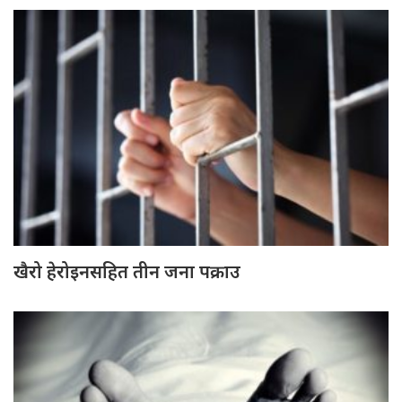
खैरो हेरोइनसहित तीन जना पक्राउ