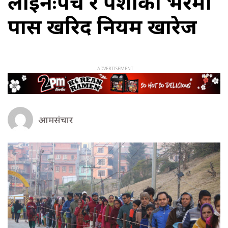
लाइनःपहूँच र पैशाको भरमा
पास खरिद नियम खारेज
आमसंचार