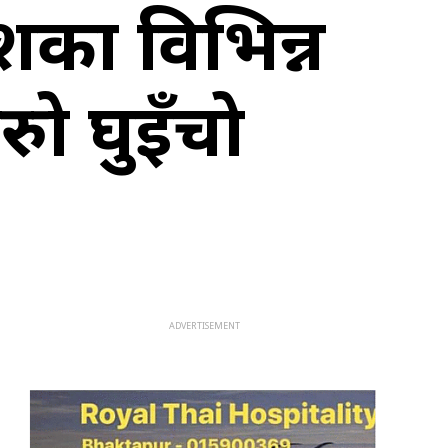
शका विभिन्न
ुो घुइँचो