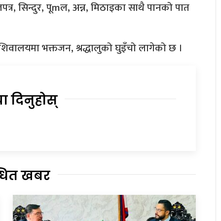
ेलपत्र, सिन्दुर, पूmल, अन्न, मिठाइका साथै पानको पात
िवालयमा भक्तजन, श्रद्धालुको घुइँचो लागेको छ ।
या दिनुहोस्
्धित खबर