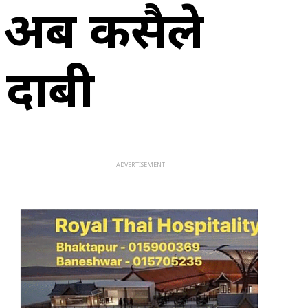
व अब कसैले
 दाबी