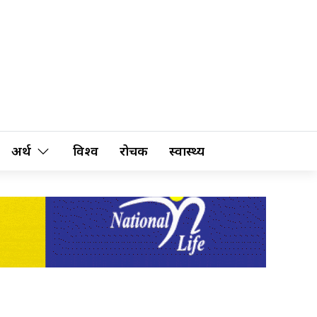
अर्थ
विश्व
रोचक
स्वास्थ्य