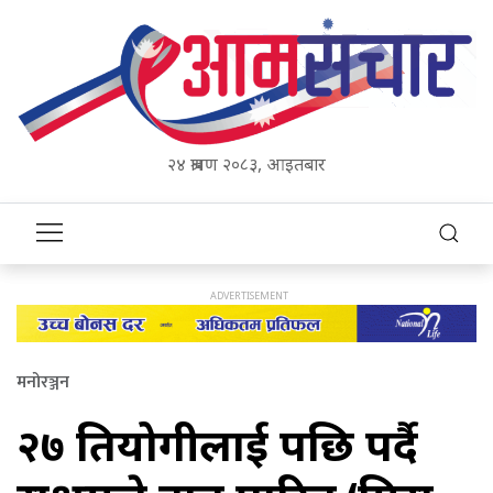
२४ श्रावण २०८३, आइतबार
मनोरञ्जन
२७ प्रतियोगीलाई पछि पर्दै