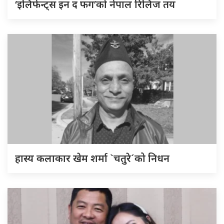
‘इलिफेन्ट्स इन द फग’को नेपाल रिलिज तय
हास्य कलाकार खेम शर्मा `चतुरे´को निधन