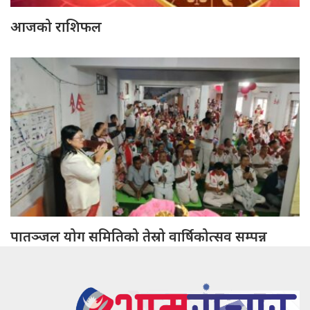
आजको राशिफल
पातञ्जल योग समितिको तेस्रो वार्षिकोत्सव सम्पन्न