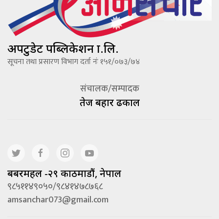
अपटुडेट पब्लिकेशन प्रा.लि.
सूचना तथा प्रसारण विभाग दर्ता नंः १५१/०७३/७४
संचालक/सम्पादक
तेज बहादूर ढकाल
बबरमहल -२९ काठमाडौं, नेपाल
९८५११४९०५०/९८४१४७८७६८
amsanchar073@gmail.com