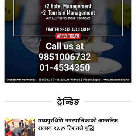
ट्रेन्डिङ
मध्यपुरथिमि नगरपालिकाको आन्तरिक
राजस्व ९३.३९ प्रतिशतले बृद्धि