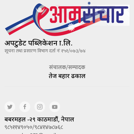
अपटुडेट पब्लिकेशन प्रा.लि.
सूचना तथा प्रसारण विभाग दर्ता नंः १५१/०७३/७४
संचालक/सम्पादक
तेज बहादूर ढकाल
बबरमहल -२९ काठमाडौं, नेपाल
९८५११४९०५०/९८४१४७८७६८