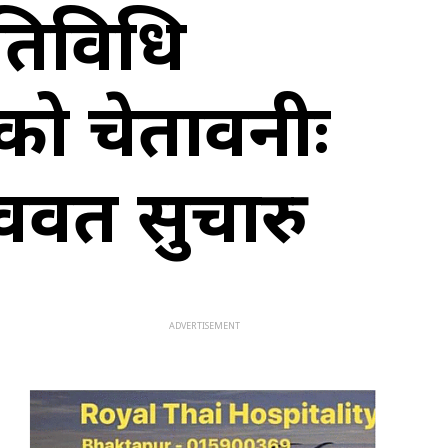
िविधि
ेको चेतावनीः
्ववत सुचारु