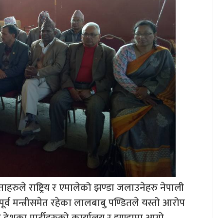
हरुले राष्ट्रिय र एमालेको झण्डा जलाउनेहरु नेपाली
 मन्त्रीसमेत रहेका लालबाबु पण्डितले यस्तो आरोप
नै देशका पार्टीहरुको कार्यालय र झण्डामा आगो