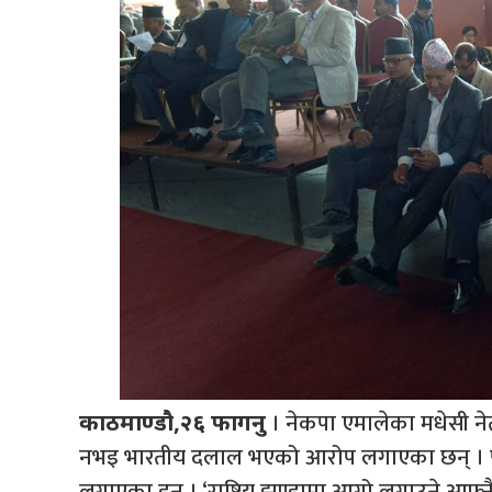
। नेकपा एमालेका मधेसी नेता
काठमाण्डौ,२६ फागनु
नभइ भारतीय दलाल भएको आरोप लगाएका छन् । पूर्व
लगाएका हुन् । ‘राष्ट्रिय झण्डामा आगो लगाउने आफ्