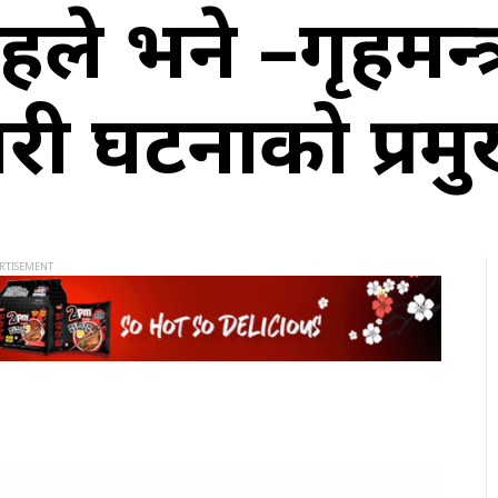
रुले भने –गृहमन्त
तरी घटनाको प्र