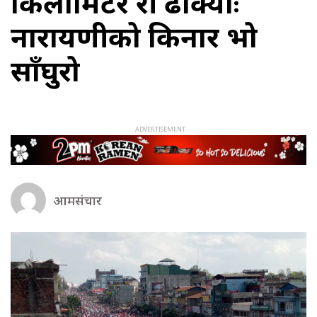
किलोमिटर दुरी ढाक्योः
नारायणीको किनार भो
साँघुरो
आमसंचार