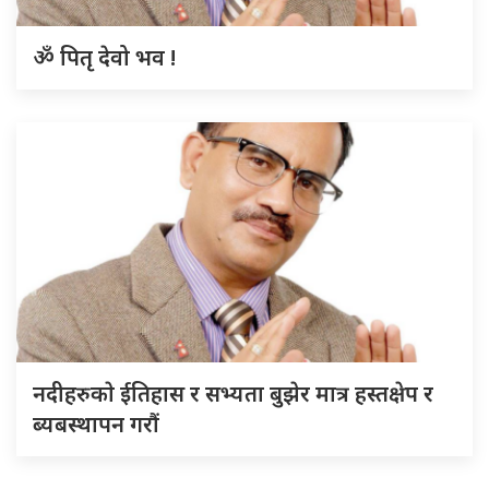
ॐ पितृ देवो भव !
नदीहरुकाे ईतिहास र सभ्यता बुझेर मात्र हस्तक्षेप र
ब्यबस्थापन गराैं