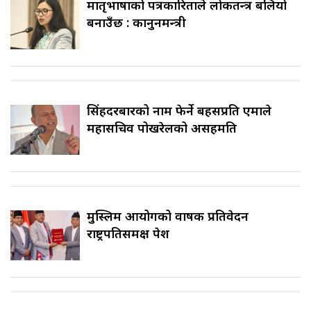
मातृभाषाको पत्रकारिताले लोकतन्त्र बलियो
बनाउँछ : कानुनमन्त्री
सिंहदरबारको नाम फेर्ने बहसप्रति एमाले
महासचिव पोखरेलको असहमति
मुस्लिम आयोगको वार्षिक प्रतिवेदन
राष्ट्रपतिसमक्ष पेश