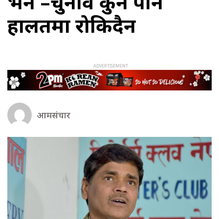
भने –चुनाव कुनै पनि
हालतमा रोकिदैन
आमसंचार