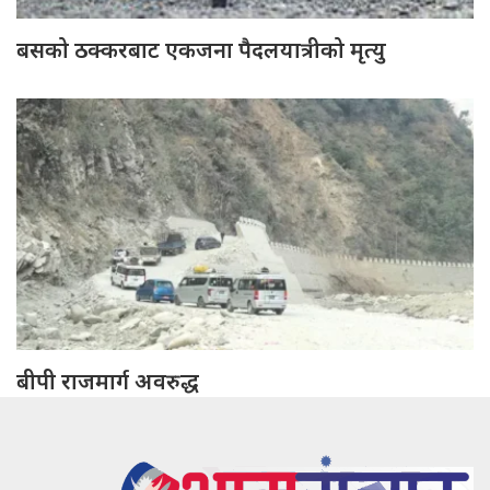
बसको ठक्करबाट एकजना पैदलयात्रीको मृत्यु
बीपी राजमार्ग अवरुद्ध