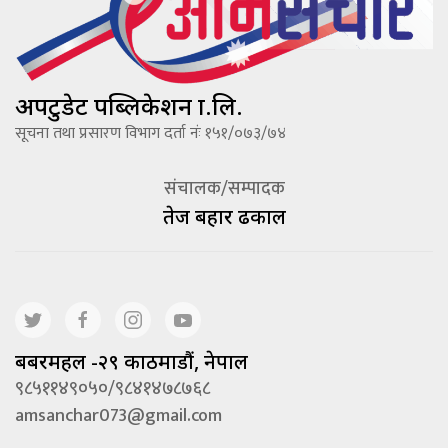
अपटुडेट पब्लिकेशन प्रा.लि.
सूचना तथा प्रसारण विभाग दर्ता नंः १५१/०७३/७४
संचालक/सम्पादक
तेज बहादूर ढकाल
बबरमहल -२९ काठमाडौं, नेपाल
९८५११४९०५०/९८४१४७८७६८
amsanchar073@gmail.com