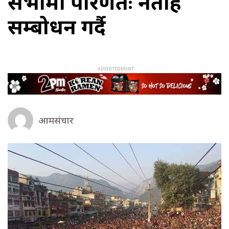
सभामा परिणतः नेताहरु
सम्बोधन गर्दै
आमसंचार