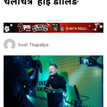
चलचित्र ‘हाइ डार्लिङ’
Sovit Thapaliya