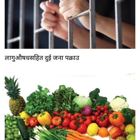
लागुऔषधसहित दुई जना पक्राउ