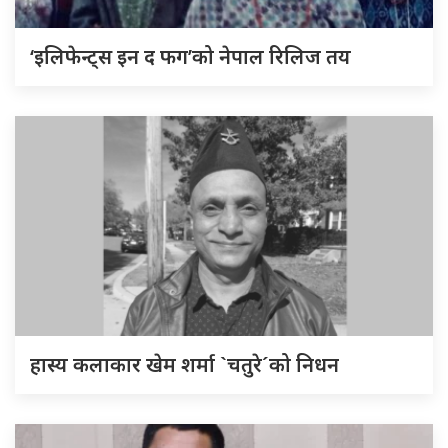
‘इलिफेन्ट्स इन द फग’को नेपाल रिलिज तय
हास्य कलाकार खेम शर्मा `चतुरे´को निधन