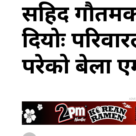
सहिद गौतमको
दियोः परिवा
परेको बेला 