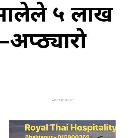
ालेले ५ लाख
अप्ठ्यारो