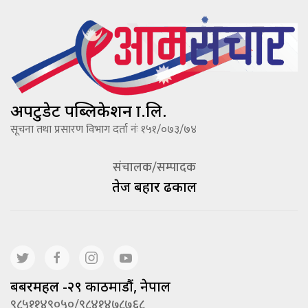
अपटुडेट पब्लिकेशन प्रा.लि.
सूचना तथा प्रसारण विभाग दर्ता नंः १५१/०७३/७४
संचालक/सम्पादक
तेज बहादूर ढकाल
बबरमहल -२९ काठमाडौं, नेपाल
९८५११४९०५०/९८४१४७८७६८