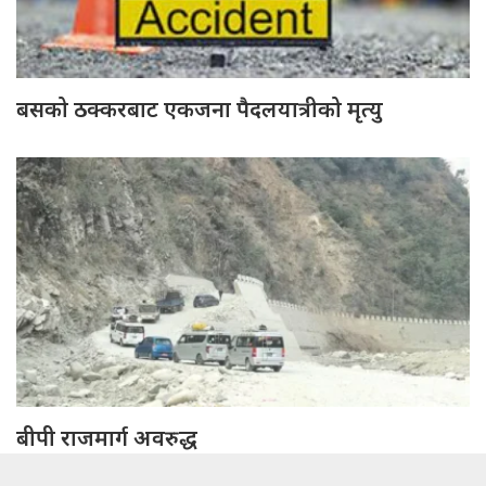
बसको ठक्करबाट एकजना पैदलयात्रीको मृत्यु
बीपी राजमार्ग अवरुद्ध