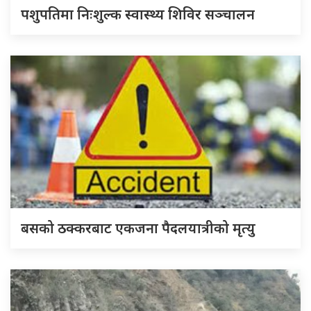
पशुपतिमा निःशुल्क स्वास्थ्य शिविर सञ्चालन
बसको ठक्करबाट एकजना पैदलयात्रीको मृत्यु