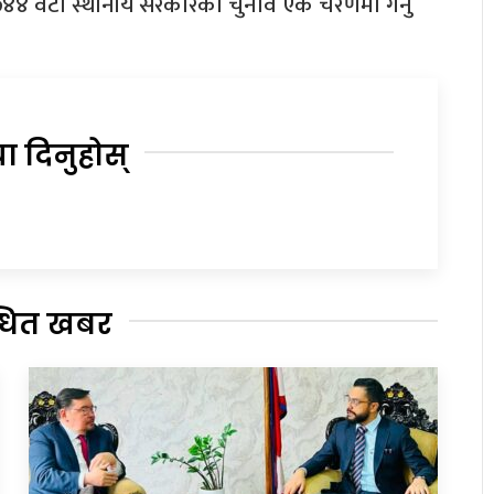
 तर ७४४ वटा स्थानीय सरकारको चुनाव एकै चरणमा गर्नु
या दिनुहोस्
्धित खबर