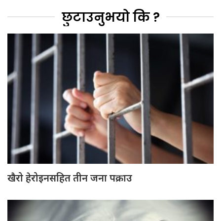
छुटाउनुभयो कि ?
खैरो हेरोइनसहित तीन जना पक्राउ