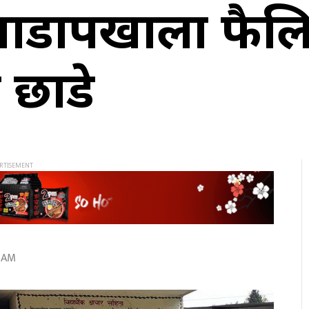
झाडापखाला फैलियो
 छाडे
1 AM