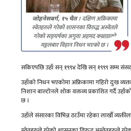
। दक्षिण अफ्रिकामा
जोहनेसबर्ग, १५ चैत
स्वेतहरुले गरेको शासनका विरुद्ध अस्वेतले
गरेको सङ्घर्षका अगुवा अहमद कथ्राडाको
मङ्गलबार विहान निधन भएको छ ।
सकिएपछि उहाँ सन् १९९४ देखि सन् १९९९ सम्म संसद्
उहाँको निधन भएकोमा अफ्रिकामा गहिरो दुःख व्यक्
निशान बाल्टोनले शोक वक्तव्य प्रकाशित गर्दै उहा
छ ।
उहाँले संसारका विभिन्न ठाउँमा रहेका लाखौँ व्यक्ती
स्वेतहरुले गरेको शासनका विरुद्ध अस्वेतहरुले गरेको