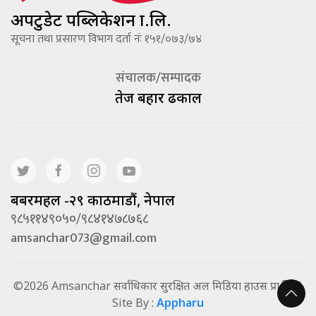
अपटुडेट पब्लिकेशन प्रा.लि.
सूचना तथा प्रसारण विभाग दर्ता नंः १५१/०७३/७४
संचालक/सम्पादक
तेज बहादूर ढकाल
बबरमहल -२९ काठमाडौं, नेपाल
९८५११४९०५०/९८४१४७८७६८
amsanchar073@gmail.com
©2026 Amsanchar सर्वाधिकार सुरक्षित अल मिडिया हाउस प्रा.लि. |
Site By :
Appharu