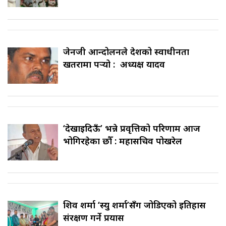
जेनजी आन्दोलनले देशको स्वाधीनता
खतरामा पर्‍यो : अध्यक्ष यादव
‘देखाइदिऊँ’ भन्ने प्रवृत्तिको परिणाम आज
भोगिरहेका छौँ : महासचिव पोखरेल
शिव शर्मा ‘स्यु शर्मा’सँग जोडिएको इतिहास
संरक्षण गर्ने प्रयास