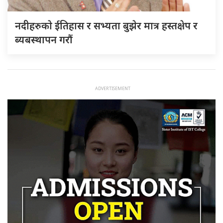
नदीहरुकाे ईतिहास र सभ्यता बुझेर मात्र हस्तक्षेप र
ब्यबस्थापन गराैं