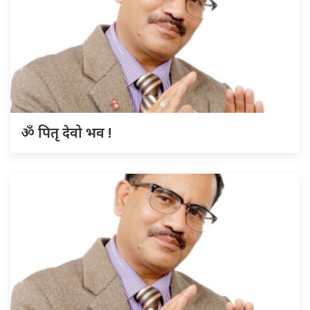
ॐ पितृ देवो भव !