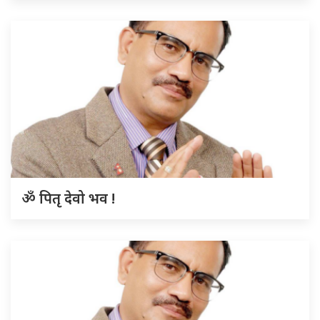
ॐ पितृ देवो भव !