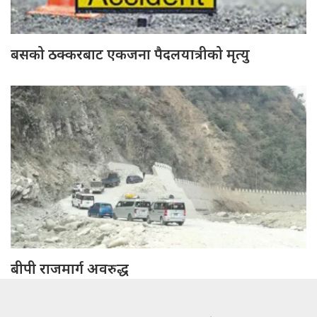
बसको ठक्करबाट एकजना पैदलयात्रीको मृत्यु
बीपी राजमार्ग अवरुद्ध