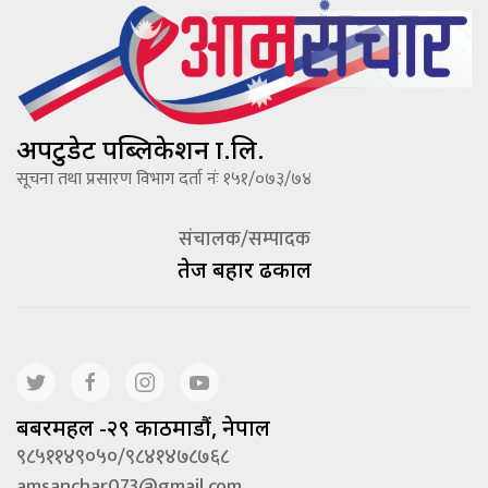
अपटुडेट पब्लिकेशन प्रा.लि.
सूचना तथा प्रसारण विभाग दर्ता नंः १५१/०७३/७४
संचालक/सम्पादक
तेज बहादूर ढकाल
बबरमहल -२९ काठमाडौं, नेपाल
९८५११४९०५०/९८४१४७८७६८
amsanchar073@gmail.com