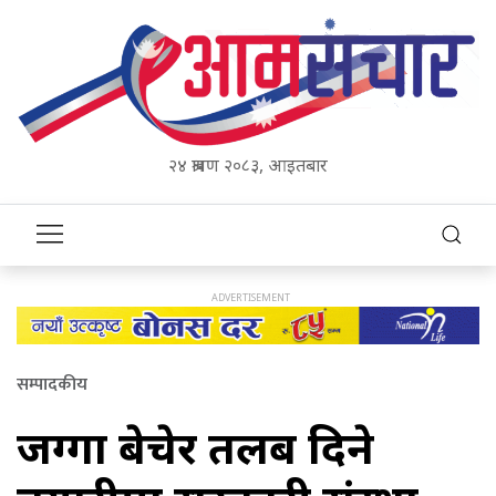
२४ श्रावण २०८३, आइतबार
सम्पादकीय
जग्गा बेचेर तलब दिने