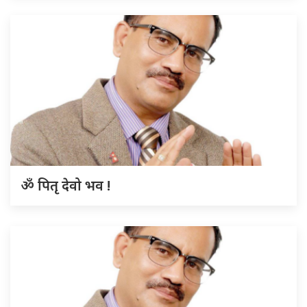
ॐ पितृ देवो भव !