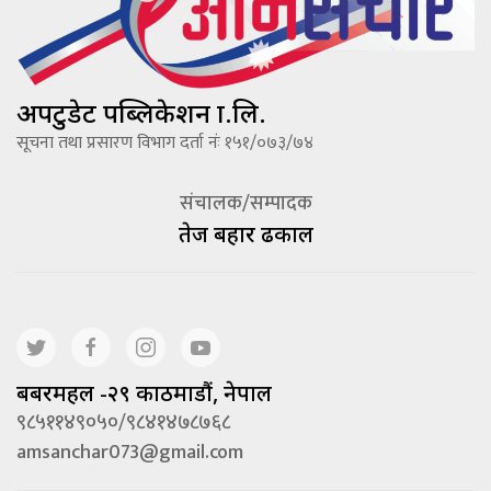
अपटुडेट पब्लिकेशन प्रा.लि.
सूचना तथा प्रसारण विभाग दर्ता नंः १५१/०७३/७४
संचालक/सम्पादक
तेज बहादूर ढकाल
बबरमहल -२९ काठमाडौं, नेपाल
९८५११४९०५०/९८४१४७८७६८
amsanchar073@gmail.com