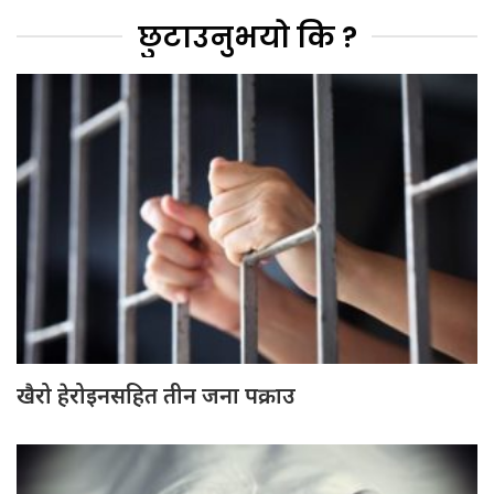
छुटाउनुभयो कि ?
खैरो हेरोइनसहित तीन जना पक्राउ