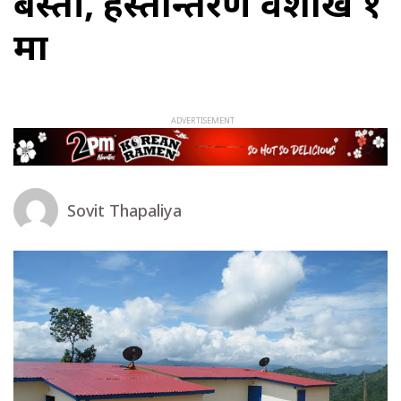
बस्ती, हस्तान्तरण वैशाख १
मा
Sovit Thapaliya