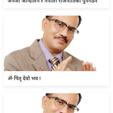
जेनजी आन्दोलन र नेपाली राजनीतिको पुनर्गठन
ॐ पितृ देवो भव !