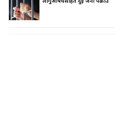
लागुऔषधसहित दुई जना पक्राउ