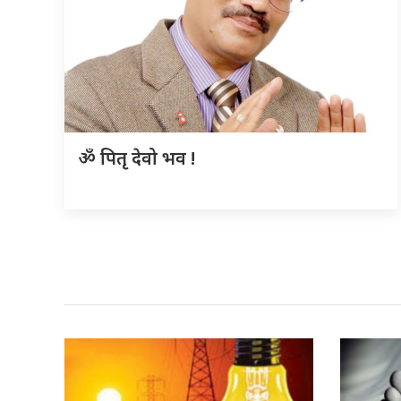
ॐ पितृ देवो भव !