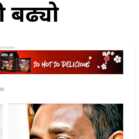
री बढ्यो
AM