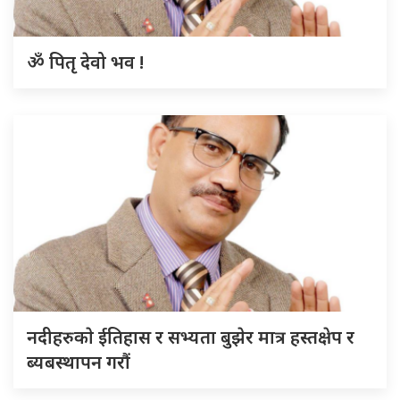
ॐ पितृ देवो भव !
नदीहरुकाे ईतिहास र सभ्यता बुझेर मात्र हस्तक्षेप र
ब्यबस्थापन गराैं