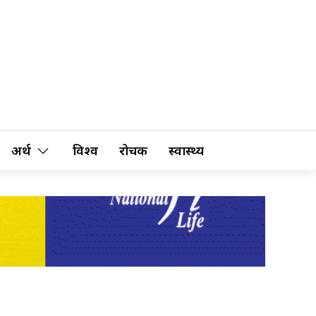
अर्थ
विश्व
रोचक
स्वास्थ्य