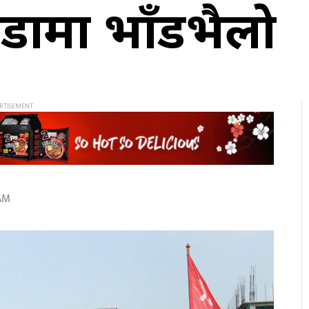
ौंमा भाँडभैलो
 AM