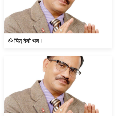
ॐ पितृ देवो भव !