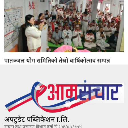
पातञ्जल योग समितिको तेस्रो वार्षिकोत्सव सम्पन्न
अपटुडेट पब्लिकेशन प्रा.लि.
सूचना तथा प्रसारण विभाग दर्ता नंः १५१/०७३/७४