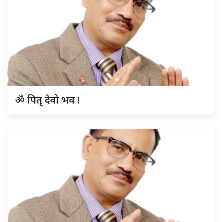
ॐ पितृ देवो भव !