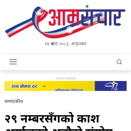
२४ श्रावण २०८३, आइतबार
सम्पादकीय
२९ नम्बरसँगको प्रकाश