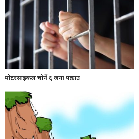
मोटरसाइकल चोर्ने ६ जना पक्राउ