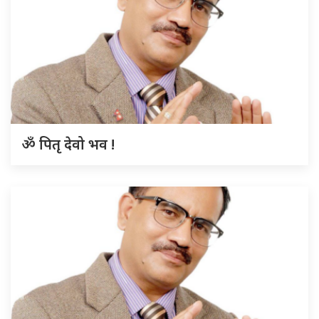
ॐ पितृ देवो भव !