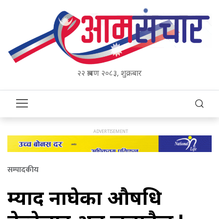
२२ श्रावण २०८३, शुक्रबार
सम्पादकीय
म्याद नाघेका औषधि