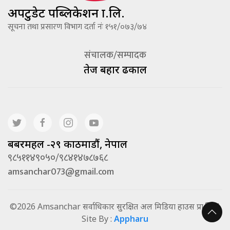
अपटुडेट पब्लिकेशन प्रा.लि.
सूचना तथा प्रसारण विभाग दर्ता नंः १५१/०७३/७४
संचालक/सम्पादक
तेज बहादूर ढकाल
बबरमहल -२९ काठमाडौं, नेपाल
९८५११४९०५०/९८४१४७८७६८
amsanchar073@gmail.com
©2026 Amsanchar सर्वाधिकार सुरक्षित अल मिडिया हाउस प्रा.लि. |
Site By :
Appharu