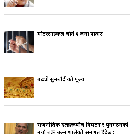
मोटरसाइकल चोर्ने ६ जना पक्राउ
बढ्यो सुनचाँदीको मूल्य
राजनीतिक दलहरूबीच विघटन र पुनर्गठनको
नयाँ चक्र चल्न थालेको अनुभूत हुँदैछ :