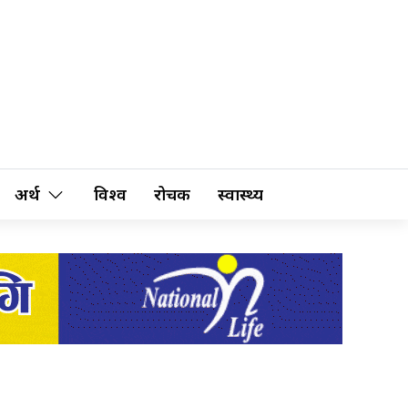
अर्थ
विश्व
रोचक
स्वास्थ्य