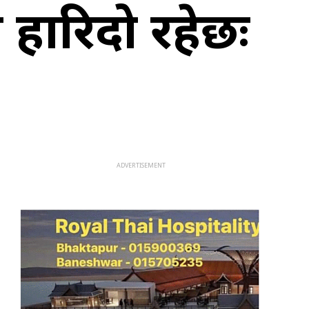
 हारिदो रहेछः