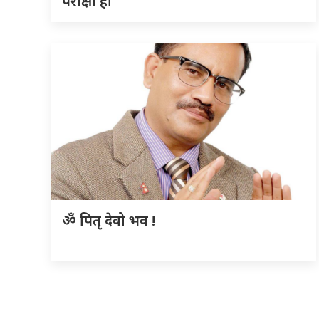
परीक्षा हो’
ॐ पितृ देवो भव !