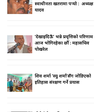
स्वाधीनता खतरामा पर्‍यो : अध्यक्ष
यादव
‘देखाइदिऊँ’ भन्ने प्रवृत्तिको परिणाम
आज भोगिरहेका छौँ : महासचिव
पोखरेल
शिव शर्मा ‘स्यु शर्मा’सँग जोडिएको
इतिहास संरक्षण गर्ने प्रयास