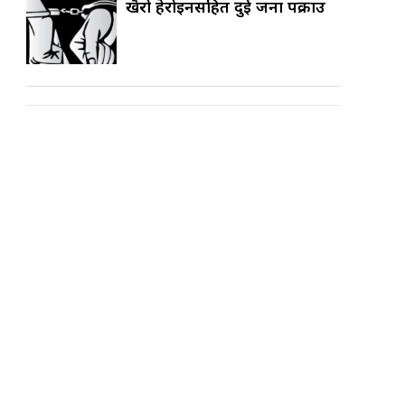
खैरो हेरोइनसहित दुई जना पक्राउ