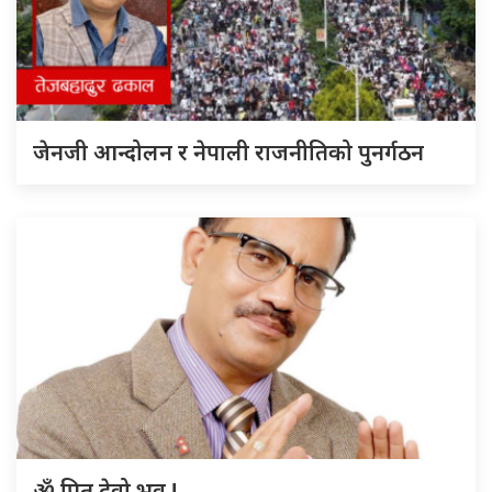
जेनजी आन्दोलन र नेपाली राजनीतिको पुनर्गठन
ॐ पितृ देवो भव !