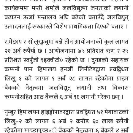
कार्यक्रममा मन्त्री शर्माले जलविद्युत्मा जनताको लगानी
बढाउन ऊर्जा मन्त्रालय अघि बढेको बताउँदै जलविद्युत्
उत्पादनलाई सरकारले विशेष प्राथमिकता दिएको बताए ।
रामेछाप र सोलुखुम्बुमा बन्ने तीन आयोजनाको कुल लागत
२१ अर्ब रुपैयाँ छ । आयोजनामा ७५ प्रतिशत ऋण र २५
प्रतिशत स्वपुँजी ९इक्वीटी० रहेको छ । दुगडको सहायक
कम्पनी पान हिमालय इनर्जी लिमीटेडद्वारा प्रवद्र्धित
लिखु–१ को लागत ९ अर्ब २८ लागत रहेकोमा प्राइम
बैकको नेतृत्वमा जलविद्युत् लगानी तथा विकास
कम्पनीसहित आठ बैकले ६ अर्ब ९६ लगानी गरेका छन् ।
नुम्बुर हिमालयन हाइड्रोपावरद्वारा प्रवद्र्धित ५१ मेगावाटको
लिखु–२ को लागत ६ अर्ब २ करोड ६० लाख रुपैयाँ
रहेकोमा माच्छापुच्छ«े बैकको नेतृत्वमा ६ बैकले ४ अर्ब