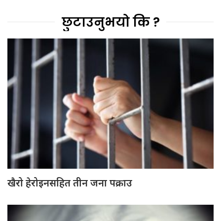
छुटाउनुभयो कि ?
खैरो हेरोइनसहित तीन जना पक्राउ