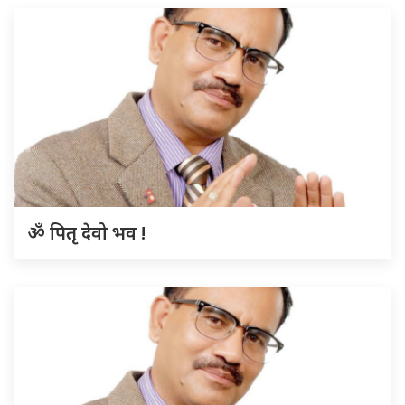
ॐ पितृ देवो भव !