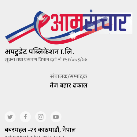
अपटुडेट पब्लिकेशन प्रा.लि.
सूचना तथा प्रसारण विभाग दर्ता नंः १५१/०७३/७४
संचालक/सम्पादक
तेज बहादूर ढकाल
बबरमहल -२९ काठमाडौं, नेपाल