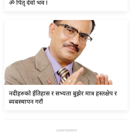
ॐ पितृ देवो भव !
नदीहरुकाे ईतिहास र सभ्यता बुझेर मात्र हस्तक्षेप र
ब्यबस्थापन गराैं