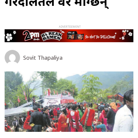
गैरदलितले वर माग्छन्
Sovit Thapaliya