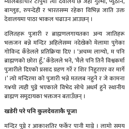
म्यालेबडाचौर टापुमा त्यो देवालय छ जहाँ गुल्मी, प्युठान,
बाग्लुङ, रुपन्देही र भारतसम्म रहेका विभिन्न जाति उक्त
देवालयमा पाठा भाकल चढाउन आउछन् ।
दलितहरू पुजारी र ब्राह्मणलगायतका अन्य जातिहरू
भक्तजन बन्ने मन्दिर अहिलेसम्म नदेखेको मेलामा पुगेका
गोविन्द कँडेलले प्रतिक्रिया दिए । ‘अचम्म लाग्यो, म पनि
ब्राह्मणको छोरा हुँ,’ कँडेलले भने, ‘मैले पनि तिनै विश्वकर्मा
पुजारीले दिएको प्रसाद ग्रहण गरेँ र शिर निहुराएर वर मागेँ
।’ त्यो मन्दिरमा को पुजारी भन्ने मतलब नहुने र जे कामना
ग¥यो त्यही पुग्ने भएकाले विभेद सोचे अधर्म हुने स्थानीय
ब्राह्मण समुदायका भक्तजन बताउँछन् ।
खडेरी परे पनि कुलदेवताकै पूजा
मन्दिर पुग्ने र आकाशतिर फर्केर पानी माग्ने । लामो समय