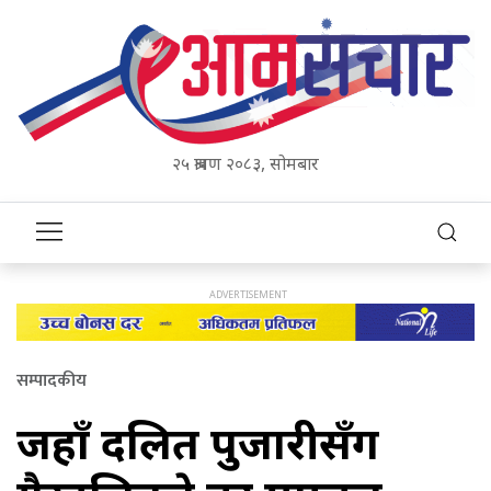
२५ श्रावण २०८३, सोमबार
सम्पादकीय
जहाँ दलित पुजारीसँग