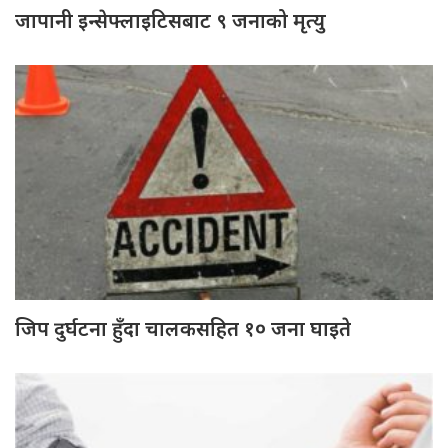
जापानी इन्सेफ्लाइटिसबाट ९ जनाको मृत्यु
जिप दुर्घटना हुँदा चालकसहित १० जना घाइते