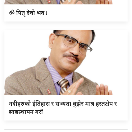
ॐ पितृ देवो भव !
नदीहरुकाे ईतिहास र सभ्यता बुझेर मात्र हस्तक्षेप र
ब्यबस्थापन गराैं