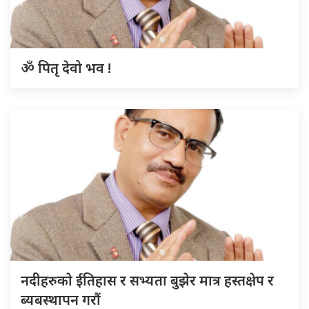
ॐ पितृ देवो भव !
नदीहरुकाे ईतिहास र सभ्यता बुझेर मात्र हस्तक्षेप र
ब्यबस्थापन गराैं