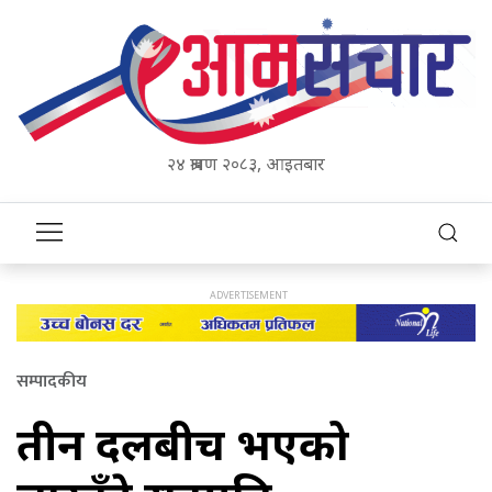
२४ श्रावण २०८३, आइतबार
सम्पादकीय
तीन दलबीच भएको