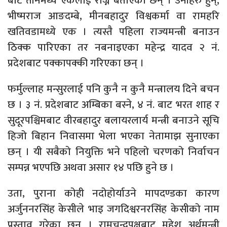
बाट तीनमध्ये एकलाई रोज्ने बताएका छन् । उनीहरु हुन्,
भीष्मराज आङदम्बे, मीनबहादुर विश्वकर्मा वा रामहरि
खतिवडामध्ये एक । त्यस्तै पहिला राज्यमन्त्री बनाउन
ठिक्क पारिएका तर नबनाइएका महेन्द्र यादव २ नं.
प्रदेशबाट पक्कापक्की गरिएका छन् ।
फर्मुल्लाह मन्सुरलाई पनि कुनै न कुनै मन्त्रालय दिने बचन
छ । ३ नं. प्रदेशबाट अम्बिका बस्ने, ४ नं. बाट भरत शाह र
सुदूरपश्चिमबाट वीरबहादुर बलायरलार्य मन्त्री बनाउने सूचि
हिजो बिहान निवासमा भेला भएका नेतामाझ सुनाएका
छन् । यी सबैको नियुक्ति भने पहिलो चरणको निर्वाचन
सम्पन्न भएपछि अथवा असार १४ पछि हुने छ ।
उता, पुराना कोही नदोहोर्याउने मापदण्डका कारण
अर्जुननरसिंह केसीले भाइ जगदिश्वरनरसिंह केसीको नाम
प्रस्ताव गरेका छन् । रामचन्द्रपक्षबाट महेश अर्थमन्त्री