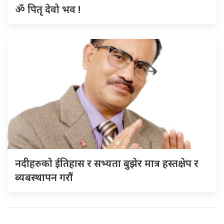
ॐ पितृ देवो भव !
नदीहरुकाे ईतिहास र सभ्यता बुझेर मात्र हस्तक्षेप र
ब्यबस्थापन गराैं